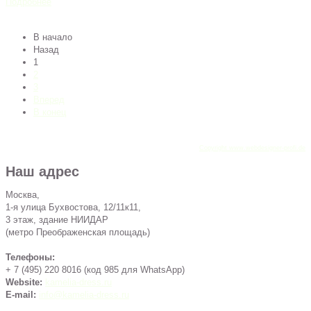
Подробнее
В начало
Назад
1
2
3
Вперед
В конец
Copyright www.webdesigner-profi.de
Наш адрес
Москва,
1-я улица Бухвостова, 12/11к11,
3 этаж, здание НИИДАР
(метро Преображенская площадь)
Телефоны:
+ 7 (495) 220 8016 (код 985 для WhatsApp)
Website:
kamelia-dress.ru
E-mail:
info@kamelia-dress.ru