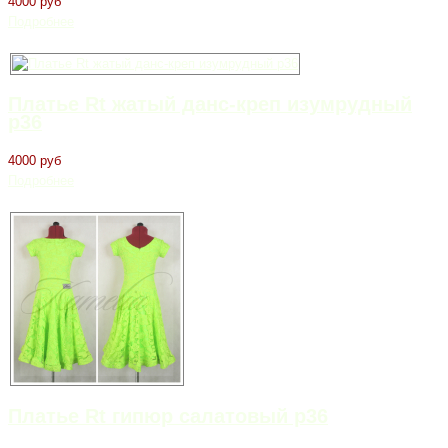
4000 руб
Подробнее
Платье Rt жатый данс-креп изумрудный
р36
4000 руб
Подробнее
Платье Rt гипюр салатовый р36