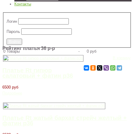
Контакты
Логин
Пароль
Рейтинг платья 36 р-р
0
Товары
-
0 руб
В корзину
Платье Rt гипюр
салатовый + фатин р36
6500 руб
Подробнее
Платье Rt жатый бархат стрейч желтый +
фатин р36